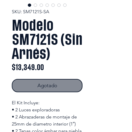
SKU: SM7121S-SA
Modelo
SM7121S (Sin
Arnés)
Precio
$13,349.00
Agotado
El Kit Incluye:
• 2 Luces exploradoras
• 2 Abrazaderas de montaje de
25mm de diametro interior (1″)
• 2 Tapas color ámbar para niebla