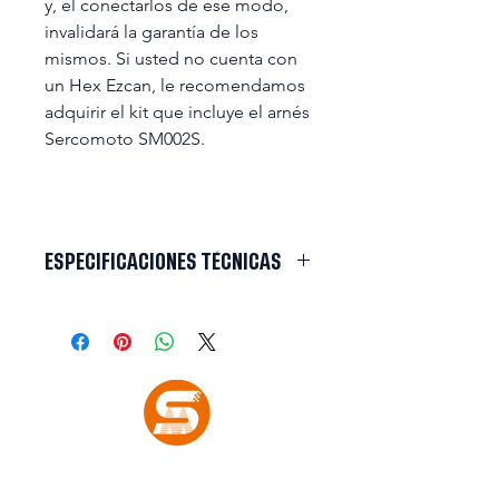
y, el conectarlos de ese modo,
invalidará la garantía de los
mismos. Si usted no cuenta con
un Hex Ezcan, le recomendamos
adquirir el kit que incluye el arnés
Sercomoto SM002S.
ESPECIFICACIONES TÉCNICAS
Modelo
SM7121S
Temperatura
de color
Resistencia
IP67
Color del
al agua
Housing
Vida útil
50000 Horas
Color de Luz